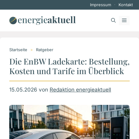
Zum
Impressum
·
Kontakt
Inhalt
springen
MEN
Startseite
»
Ratgeber
Die EnBW Ladekarte: Bestellung,
Kosten und Tarife im Überblick
15.05.2026
von
Redaktion energieaktuell