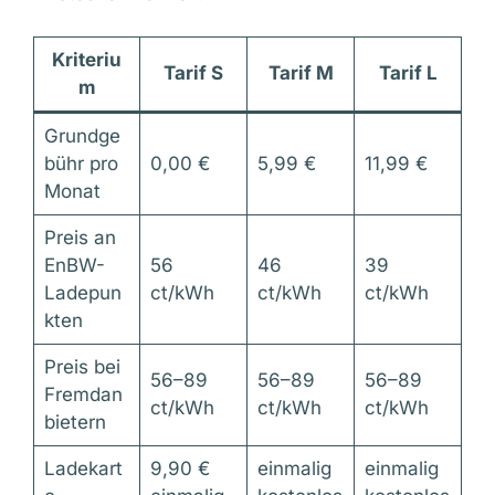
Kriteriu
Tarif S
Tarif M
Tarif L
m
Grundge
bühr pro
0,00 €
5,99 €
11,99 €
Monat
Preis an
EnBW-
56
46
39
Ladepun
ct/kWh
ct/kWh
ct/kWh
kten
Preis bei
56–89
56–89
56–89
Fremdan
ct/kWh
ct/kWh
ct/kWh
bietern
Ladekart
9,90 €
einmalig
einmalig