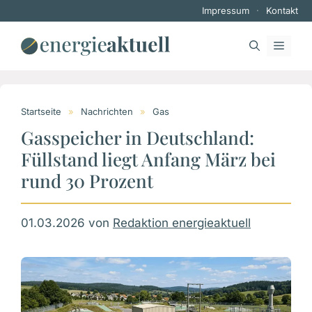
Zum
Impressum
·
Kontakt
Inhalt
springen
MEN
Startseite
»
Nachrichten
»
Gas
Gasspeicher in Deutschland:
Füllstand liegt Anfang März bei
rund 30 Prozent
01.03.2026
von
Redaktion energieaktuell