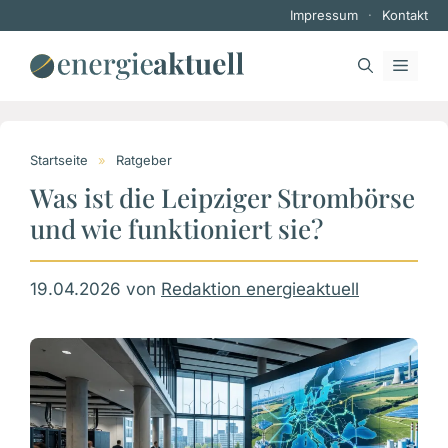
Zum
Impressum
·
Kontakt
Inhalt
springen
MEN
Startseite
»
Ratgeber
Was ist die Leipziger Strombörse
und wie funktioniert sie?
19.04.2026
von
Redaktion energieaktuell